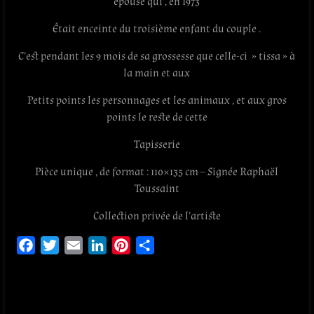
épouse qui , en 1973
Était enceinte du troisième enfant du couple .
C’est pendant les 9 mois de sa grossesse que celle-ci » tissa » à
la main et aux
Petits points les personnages et les animaux , et aux gros
points le reste de cette
Tapisserie
Pièce unique , de format : 110×135 cm – Signée Raphaël
Toussaint
Collection privée de l’artiste
F
T
E
L
P
P
a
w
m
i
i
a
c
i
a
n
n
r
e
t
i
k
t
t