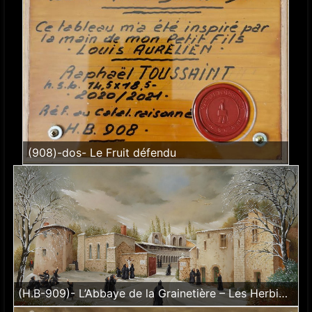
(908)-dos- Le Fruit défendu
(H.B-909)- L’Abbaye de la Grainetière – Les Herbiers – Vendée