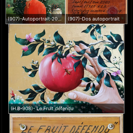
(907)-Autoportrait-2020
(907)-Dos autoportrait
(H.B-908)- Le Fruit défendu