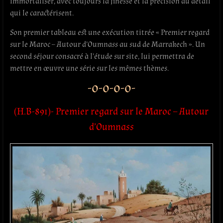
immortaliser, avec toujours la finesse et la précision du détail
qui le caractérisent.
Son premier tableau est une exécution titrée « Premier regard
sur le Maroc – Autour d’Oumnass au sud de Marrakech ». Un
second séjour consacré à l’étude sur site, lui permettra de
mettre en œuvre une série sur les mêmes thèmes.
-o-o-o-o-
(H.B-891)- Premier regard sur le Maroc – Autour
d’Oumnass