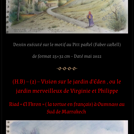
Dessin exécuté sur le motif au Pitt pastel (Faber castell)
de format 25×32 cm – Daté mai 2022
-o-o-o-o-
(H.B) – (2) – Vision sur le jardin d’Eden , ou le
jardin merveilleux de Virginie et Philippe
Riad « El Fkron » ( la tortue en français) à Oumnass au
Sud de Marrakech