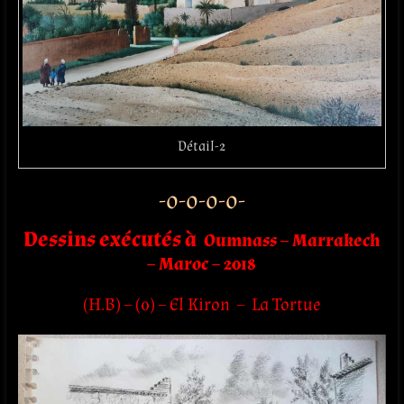
Détail-2
-o-o-o-o-
Dessins exécutés à
Oumnass – Marrakech
– Maroc – 2018
(H.B) – (0) – El Kiron – La Tortue