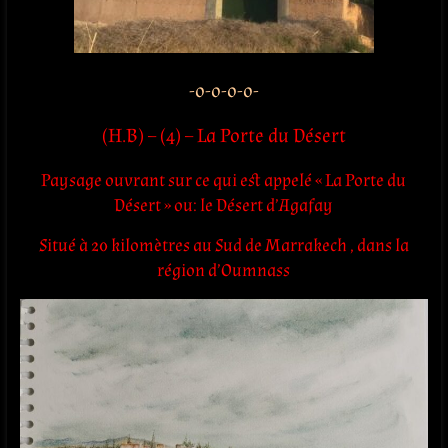
-o-o-o-o-
(H.B) – (4) – La Porte du Désert
Paysage ouvrant sur ce qui est appelé « La Porte du
Désert » ou: le Désert d’Agafay
Situé à 20 kilomètres au Sud de Marrakech , dans la
région d’Oumnass