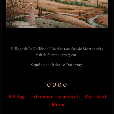
.
Village de La Vallée de L’Ourika ( au Sud de Marrakech )
hsb de format : 22×27 cm.
Signé en bas à droite. Daté 2017 .
-O-O-O-O-
(H.B-895)- Le champs de coquelicots – Marrakech
– Maroc