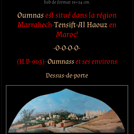
hsb de format 19×24 cm.
Oumnas
est situé dans la région
Marrakech-
Tensift-Al Haouz
en
Maroc!
-O-O-O-O-
(H.B-905)-
Oumnass
et ses environs
Dessus-de-porte