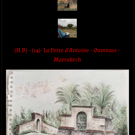
(H.B) – (14)- La Porte d’Antoine – Oumnass –
Marrakech