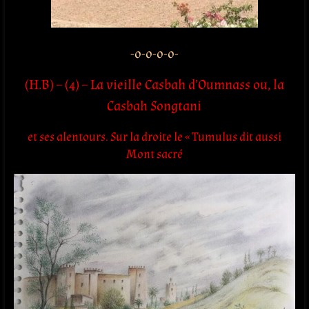
-o-o-o-o-
(H.B) – (4) – La vieille Casbah d’Oumnass ou, la
Casbah Songtani
et ses alentours. Sur la droite le « Tumulus dit aussi
Mont sacré