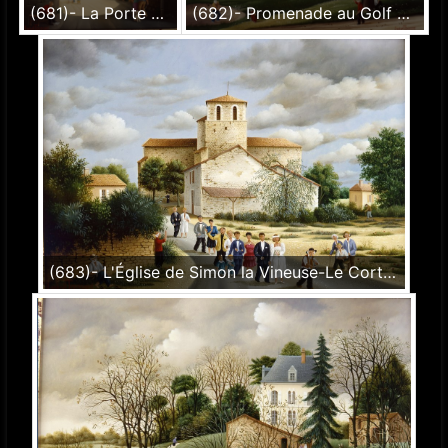
(681)- La Porte du Château d'Apremont – Vendée-1990-hsb 35x27 cm.
(682)- Promenade au Golf de la Domangère-1990-hsb 46x55 cm.
(683)- L'Église de Simon la Vineuse-Le Cortège-1990-hsb 35x24 cm.