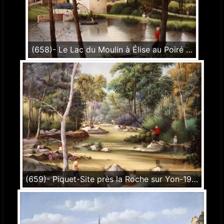
(658)- Le Lac du Moulin à Élise au Poiré sur vie-1989-27x35 cm.
(659)- Piquet-Site près la Roche sur Yon-1989-hsb 33x46 cm.