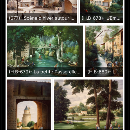
(677)- Scène d'hiver autour de la vieille église de Pouzauges-1990-8x46 cm.
(H.B-678)- L’Embarcadère dans le Marais poitevin hsb de format 35×27 cm, daté 1990. Signé en bas à droite.
(H.B-679)- La petite Passerelle blanche sur la Venise vert hsb de format 24×35 cm, daté 1990.Signé en bas à gauche.
(H.B-680)- La Garette – Dans la Venise verte hsb de format 35×27 cm, daté 1990. Signé en bas à gauche.