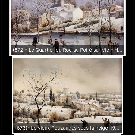
(672)- Le Quartier du Roc au Poiré sur Vie – Hiver-1990-hsb de format 24x35 cm.
(673)- Le vieux Pouzauges sous la neige-1990-hsb 33x46 cm.