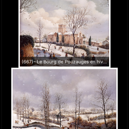
(667)- Le Bourg de Pouzauges en hiver-1989-hsb 38x46 cm.