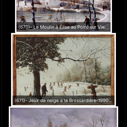
(670)- Le Moulin à Élise au Poiré sur Vie-Neige-1990-hsb 27x35 cm.
(671)- Jeux de neige a la Brossardière-1990-hsb 19x27 cm.