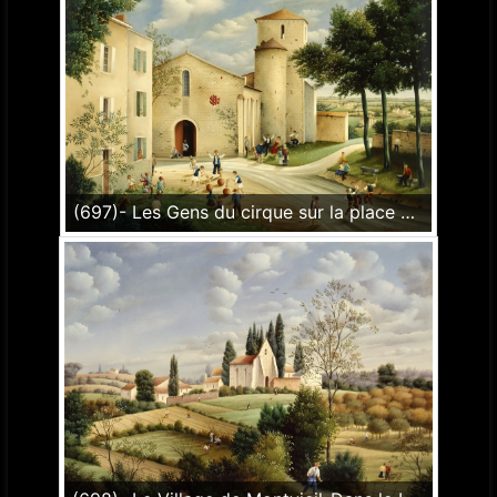
(697)- Les Gens du cirque sur la place du village-L'Église du Péault-1991-hsb 60x81 cm.