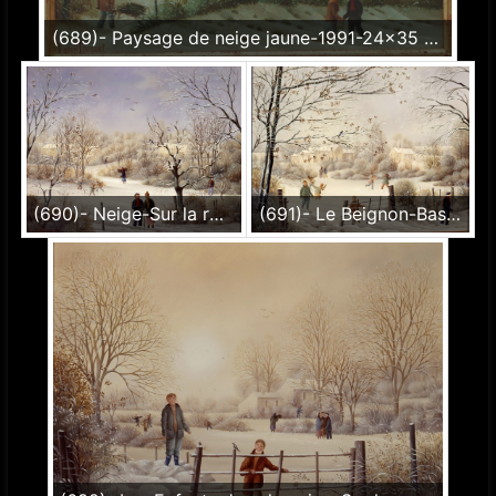
(689)- Paysage de neige jaune-1991-24x35 cm.
(690)- Neige-Sur la route du Beignon-Basset-1991-hsb 27x35cm.
(691)- Le Beignon-Basset-L'Enfant à la barrière-Neige-1991-27X35cm.