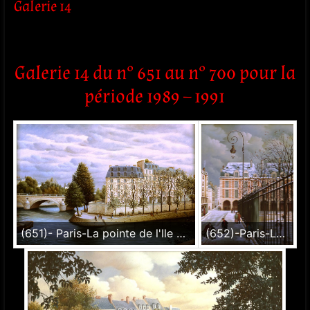
Galerie 14
Galerie 14 du n° 651 au n° 700 pour la
période 1989 – 1991
(651)- Paris-La pointe de l'Ile Saint Louis-1989-hsb 24x35 cm.
(652)-Paris-La Place des Vosges-1989- hsb de 35x27 cm.