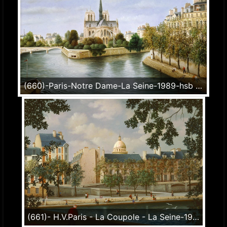
(660)-Paris-Notre Dame-La Seine-1989-hsb 24x35 cm.j
(661)- H.V.Paris - La Coupole - La Seine-1989-hsb 33x46 cm.