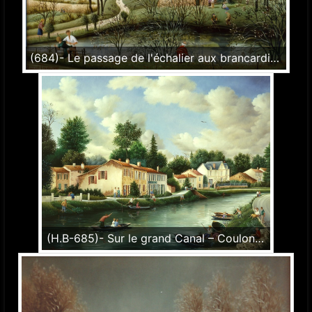
(684)- Le passage de l'échalier aux brancardières-1990-hsb 24x35 cm.
(H.B-685)- Sur le grand Canal – Coulon – Dans le Marais poitevin hsb de format 50×65 cm, daté 1991. Signé en bas à gauche.