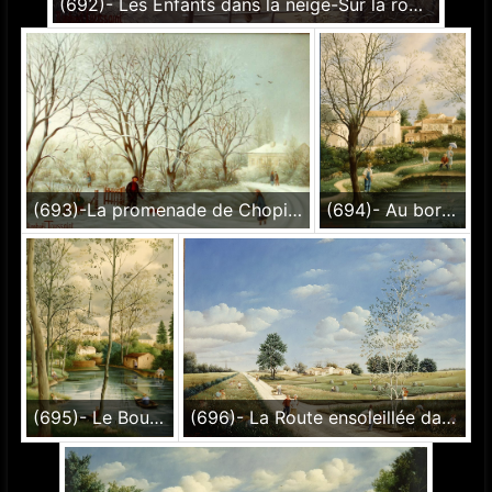
(692)- Les Enfants dans la neige-Sur la route-1991-hsb 19x27 cm.
(693)-La promenade de Chopin-hsb de format 19×27 cm, daté 1991. Signé
(694)- Au bord du Lac de la Minauterie-1991-hsb 35x27 cm.
(695)- Le Bourg du Poiré sur Vie surplombant le Lac-1991-hsb 35x27 cm.
(696)- La Route ensoleillée dans la plaine de Luçon-1991-hsb 33x46 cm.