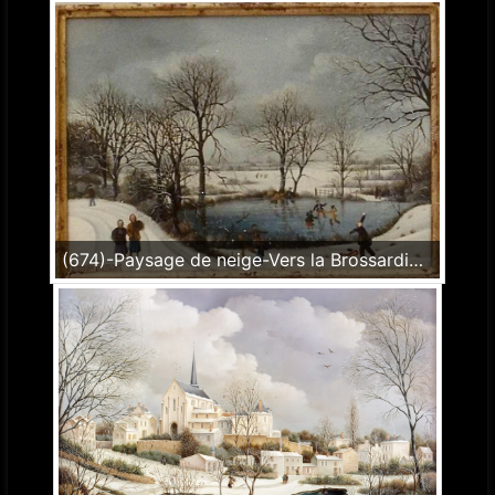
(674)-Paysage de neige-Vers la Brossardière-1990-hsb 19x27 cm.-1