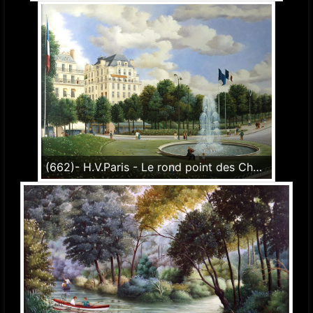
(662)- H.V.Paris - Le rond point des Champs Elysées-1989-hsb 50x60 cm.