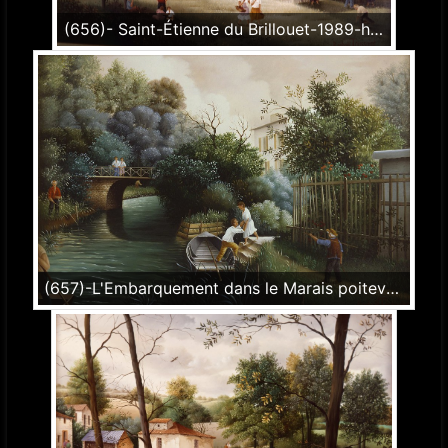
(656)- Saint-Étienne du Brillouet-1989-hsb 27x35 cm.
(657)-L'Embarquement dans le Marais poitevin-1989-hsb 24x35 cm.