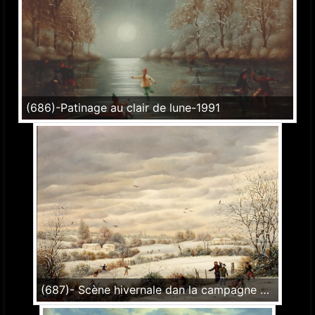
(686)-Patinage au clair de lune-1991
(687)- Scène hivernale dan la campagne vendéenne-1991-hsb 33x46 cm.