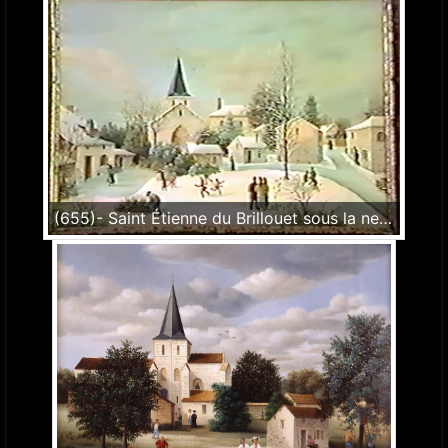
(655)- Saint Étienne du Brillouet sous la neige – 24x35cm.