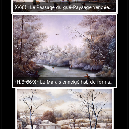
(668)- Le Passage du gué-Paysage vendéen-1989-hsb 33x46 cm.
(H.B-669)- Le Marais enneigé hsb de format 33×46 cm, daté 1990. Signé en bas à gauche.