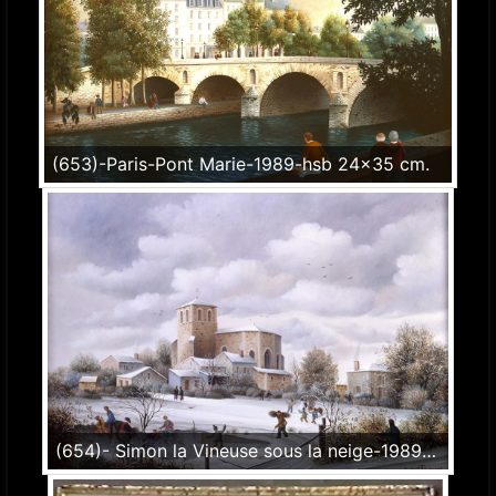
(653)-Paris-Pont Marie-1989-hsb 24x35 cm.
(654)- Simon la Vineuse sous la neige-1989-hsb 33x46cm.