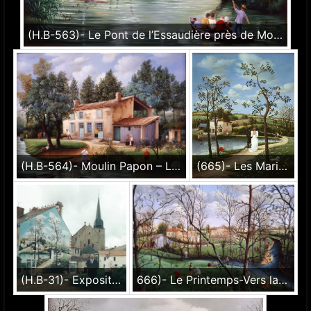
(H.B-563)- Le Pont de l’Essaudière près de Mouchamps et la ferme du docteur Lamiraud hsb de format 27×35 cm, daté 1984. Signé en bas à gauche.
(H.B-564)- Moulin Papon – La voile blanche. hsb de format 24×35 cm, daté 1984. Signé en bas à droite.
(665)- Les Mariés du Poiré sur Vie-1989-hsb 61x50 cm.
(H.B-31)- Exposition individuelle de 1990 Exposition individuelle de 1989
666)- Le Printemps-Vers la Berthelière-1989-hsb 24x35 cm.