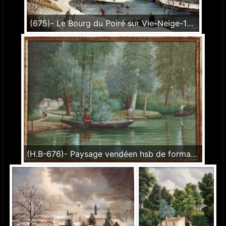
(675)- Le Bourg du Poiré sur Vie-Neige-1990-hsb 50x65 cm.
(H.B-676)- Paysage vendéen hsb de format 19×27, daté 1990. Signé en bas à droite.