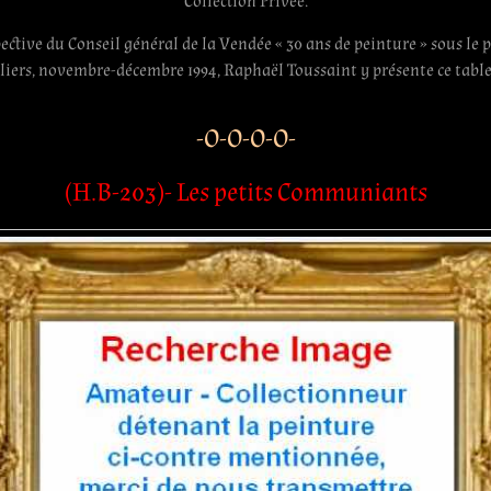
Collection Privée.
ective du Conseil général de la Vendée « 30 ans de peinture » sous le
liers, novembre-décembre 1994, Raphaël Toussaint y présente ce tabl
-O-O-O-O-
(H.B-203)- Les petits Communiants