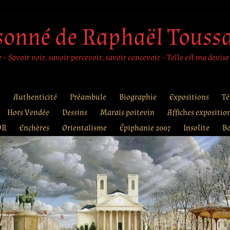
sonné de Raphaël Touss
– Savoir voir, savoir percevoir, savoir concevoir – Telle est ma devise
e
Authenticité
Préambule
Biographie
Expositions
Té
Hors Vendée
Dessins
Marais poitevin
Affiches expositio
OR
Enchères
Orientalisme
Épiphanie 2007
Insolite
B