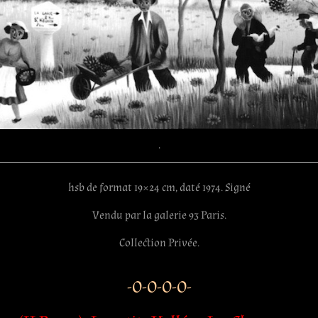
.
hsb de format 19×24 cm, daté 1974. Signé
Vendu par la galerie 93 Paris.
Collection Privée.
-O-O-O-O-