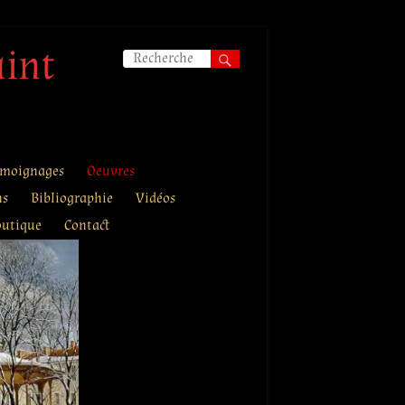
aint
moignages
Oeuvres
ns
Bibliographie
Vidéos
outique
Contact