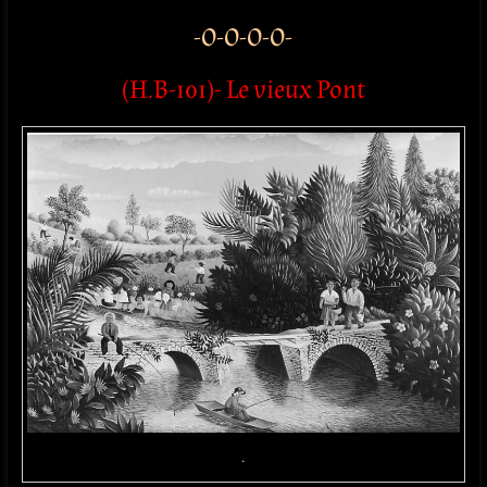
-O-O-O-O-
(H.B-101)- Le vieux Pont
.