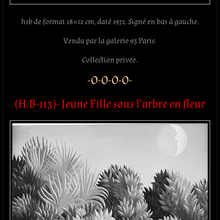
hsb de format 18×12 cm, daté 1972. Signé en bas à gauche.
Vendu par la galerie 93 Paris.
Collection privée.
-O-O-O-O-
(H.B-113)- Jeune Fille sous l’arbre en fleur