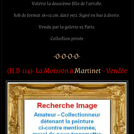
Valérie la deuxième fille de l’artiste.
hsb de format 18×12 cm, daté 1972. Signé en bas à droite.
Vendu par la galerie 93 Paris.
Collection privée
-O-O-O-O-
(H.B-114)- La Moisson à
Martinet
– Vendée