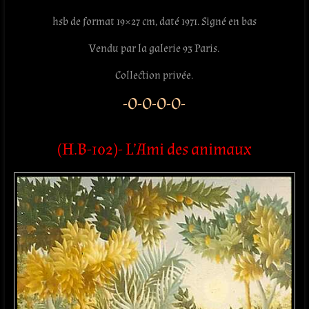
hsb de format 19×27 cm, daté 1971. Signé en bas
Vendu par la galerie 93 Paris.
Collection privée.
-O-O-O-O-
(H.B-102)- L’Ami des animaux