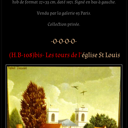
hsb de format 27×35 cm, daté 1971. Signé en bas à gauche.
Vendu par la galerie 93 Paris.
Collection privée.
-O-O-O-O-
(H.B-108)bis- Les tours de l’
église St Louis