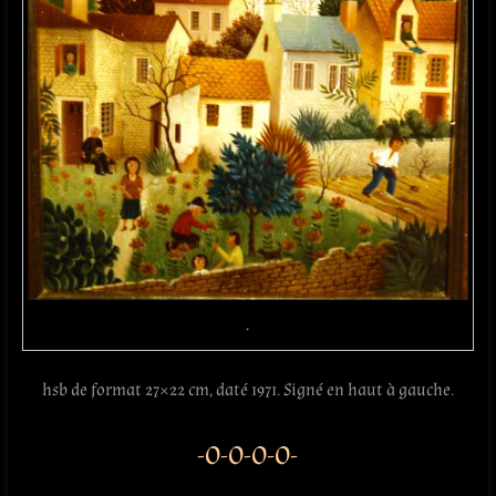
.
hsb de format 27×22 cm, daté 1971. Signé en haut à gauche.
-O-O-O-O-