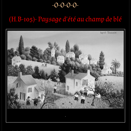
-O-O-O-O-
(H.B-105)- Paysage d’été au champ de blé
.