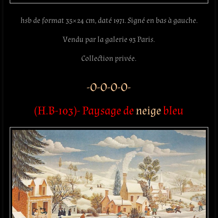
hsb de format 35×24 cm, daté 1971. Signé en bas à gauche.
Vendu par la galerie 93 Paris.
Collection privée.
-O-O-O-O-
(H.B-103)- Paysage de
neige
bleu