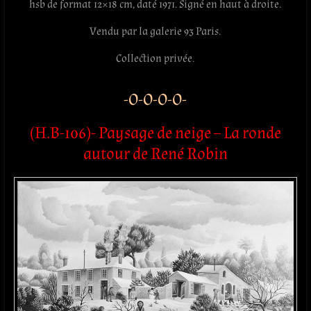
hsb de format 12×18 cm, daté 1971. Signé en haut à droite.
Vendu par la galerie 93 Paris.
Collection privée.
-O-O-O-O-
(H.B-106)- Paysage de neige – La ronde
autour de René Robin