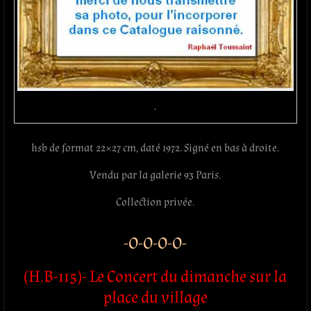
.
hsb de format 22×27 cm, daté 1972. Signé en bas à droite.
Vendu par la galerie 93 Paris.
Collection privée.
-O-O-O-O-
(H.B-115)- Le Concert du dimanche sur la
place
du village