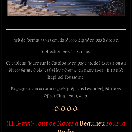
.
hsb de format 35×27 cm, daté 1996. Signé en bas à droite.
Collection privée. Sarthe.
Ce tableau figure sur le Catalogue en page 46, de l
‘Exposition au
Musée Sainte Croix les Sables d’Olonne
, en mars 2001 – Intitulé:
Raphaël Toussaint,
Paysages ou un certain regard
(préf. Loïs Levanier), éditions
Offset Cinq – 2001, 80 p.
-O-O-O-O-
(H.B-753)- Jour de Noces à
Beaulieu
sous la