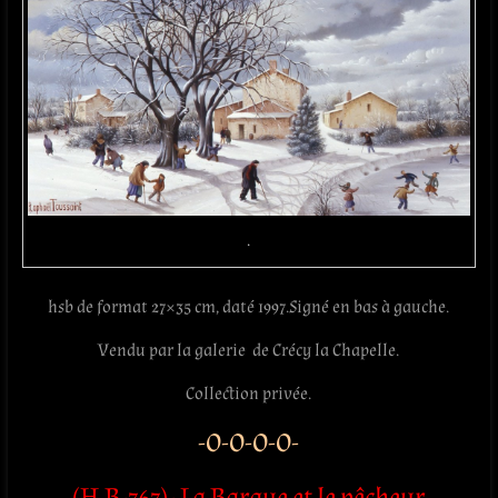
.
hsb de format 27×35 cm, daté 1997.Signé en bas à gauche.
Vendu par la galerie de Crécy la Chapelle.
Collection privée.
-O-O-O-O-
(H.B-767)- La Barque et le pêcheur