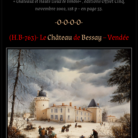
«
Châteaux et Hauts Lieux de Vendée
« , éditions Offset Cinq,‎
novembre 2002, 128 p – en page 53.
-O-O-O-O-
(H.B-763)- Le
Château
de
Bessay
– Vendée