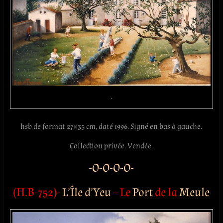
.
hsb de format 27×35 cm, daté 1996. Signé en bas à gauche.
Collection privée. Vendée.
-O-O-O-O-
(H.B-752)-
L’Île d’Yeu
– Le
Port
de la
Meule