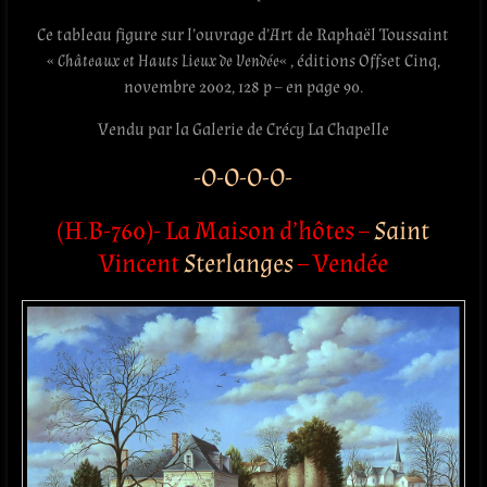
Ce tableau figure sur l’ouvrage d’Art de Raphaël Toussaint
«
Châteaux et Hauts Lieux de Vendée
« , éditions Offset Cinq,‎
novembre 2002, 128 p – en page 90.
Vendu par la Galerie de Crécy La Chapelle
-O-O-O-O-
(H.B-760)- La Maison d’hôtes –
Saint
Vincent
Sterlanges
–
Vendée