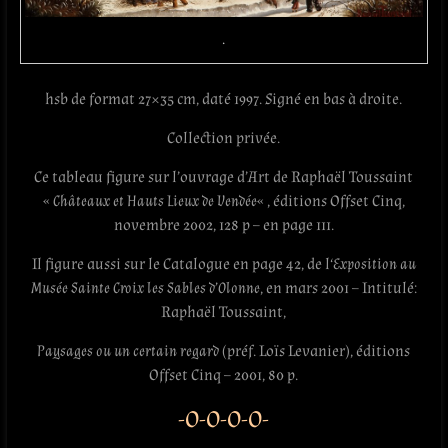
.
hsb de format 27×35 cm, daté 1997. Signé en bas à droite.
Collection privée.
Ce tableau figure sur l’ouvrage d’Art de Raphaël Toussaint
«
Châteaux et Hauts Lieux de Vendée
« , éditions Offset Cinq,‎
novembre 2002, 128 p – en page 111.
Il figure aussi sur le Catalogue en page 42, de l
‘Exposition au
Musée Sainte Croix les Sables d’Olonne
, en mars 2001 – Intitulé:
Raphaël Toussaint,
Paysages ou un certain regard
(préf. Loïs Levanier), éditions
Offset Cinq – 2001, 80 p.
-O-O-O-O-