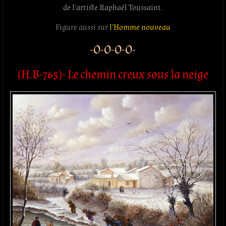
de l’artiste Raphaël Toussaint.
Figure aussi sur
l’Homme nouveau
-O-O-O-O-
(H.B-765)- Le chemin creux sous la neige