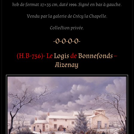
hsb de format 27×35 cm, daté 1996. Signé en bas à gauche.
Vendu par la galerie de Crécy la Chapelle.
Collection privée.
-O-O-O-O-
(H.B-756)- Le
Logis
de
Bonnefonds
–
Aizenay