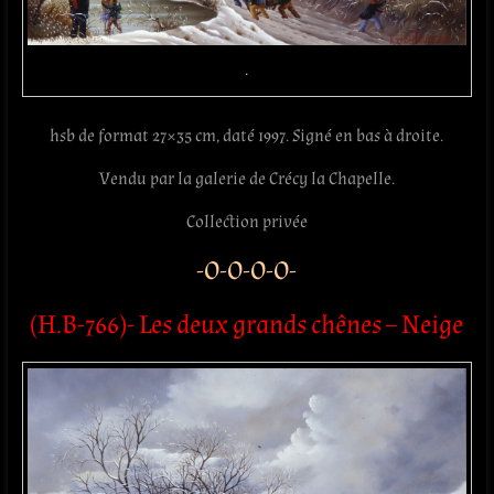
.
hsb de format 27×35 cm, daté 1997. Signé en bas à droite.
Vendu par la galerie de Crécy la Chapelle.
Collection privée
-O-O-O-O-
(H.B-766)- Les deux grands chênes – Neige