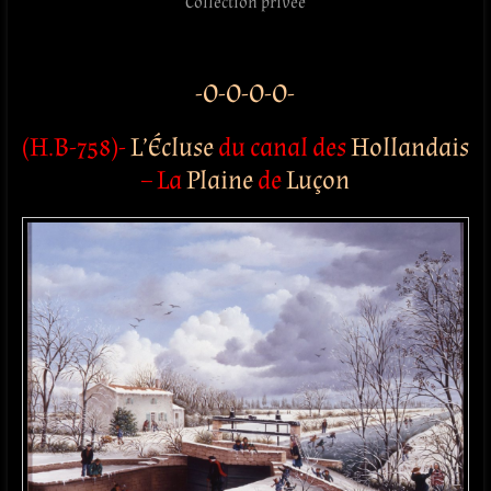
Collection privée
-O-O-O-O-
(H.B-758)-
L’Écluse
du canal des
Hollandais
–
La
Plaine
de
Luçon