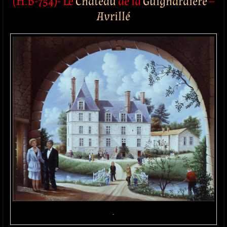
(H.B-754)- Le
Château
de la
Guignardière
–
Avrillé
.