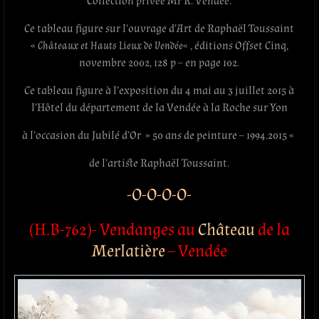
Collection privée Mr R. Vendée.
Ce tableau figure sur l’ouvrage d’Art de Raphaël Toussaint
«
Châteaux et Hauts Lieux de Vendée
« , éditions Offset Cinq,‎
novembre 2002, 128 p – en page 102.
Ce tableau figure à l’exposition du 4 mai au 3 juillet 2015 à
l’Hôtel du département de la Vendée à la Roche sur Yon
à l’occasion du Jubilé d’Or » 50 ans de peinture – 1994.2015 «
de l’artiste Raphaël Toussaint.
-O-O-O-O-
(H.B-762)- Vendanges au
Château
de la
Merlatière
– Vendée