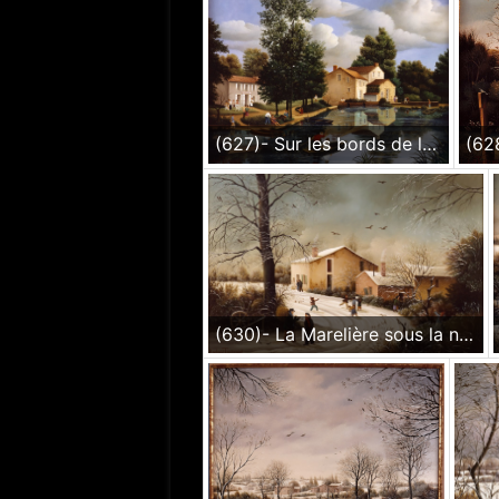
(627)- Sur les bords de la Sèvre-1987-27x35 cm.
(630)- La Marelière sous la neige-1988- hsb 24x35 cm.