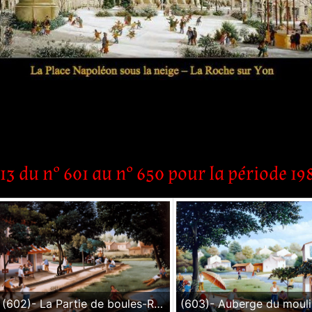
13 du n° 601 au n° 650 pour la période 19
(602)- La Partie de boules-Rochard près st Laurent s:Sèvre-1986-24x35 cm.