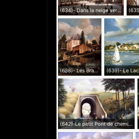
(634)- Dans la neige vers la Brossardière-Près de la Roche sur Yon-1988- hsb 38x46 cm.
(638)- Les Brancardières-Près de Nesmy-Vendée-1988-hsb 35x27 cm.
(642)-Le petit Pont de chemin de fer-Vers Chambretaud