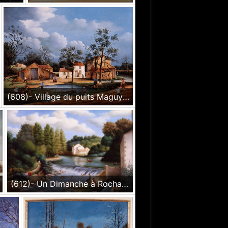
(608)- Village du puits Maguy – Aubigny – Vendée. hsb de format 27×35 cm, daté 1986. Signé en bas à gauche.
(612)- Un Dimanche à Rochard sur la Sèvre nantaise-1986-hsb 24x35 cm.