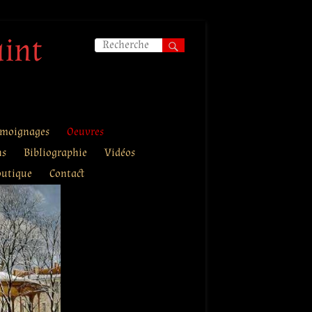
aint
moignages
Oeuvres
ns
Bibliographie
Vidéos
outique
Contact