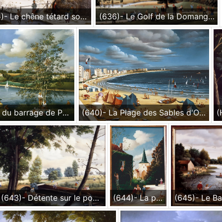
(635)- Le chêne tétard sous la neige-Vers le Poiré sur Vie-1988-hsb 27x35 cm.
(636)- Le Golf de la Domangère-1988-hsb 33x46 cm.
(639)- Le Lac du barrage de Papon-1988- hsb 33x46 cm.
(640)- La Plage des Sables d'Olonne-1988-hsb 38x46 cm.
(643)- Détente sur le pont cassé à Mouchamp- 1985-hsb 27x35 cm.
(644)- La petite Église de Saint Étienne du Brillouet-1988-hsb 19x27 cm.