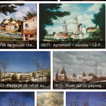
(606)- La Partie de boules chez Chouchou-Sur la Sèvre nantaise-1986-50x65 cm.
(607)- Apremont – Vendée – La Partie de ballon-1986-24x35 cm.
(610)- Paysage de neige au ciel bleu-1986-24x35 cm.
(611)- Hiver sur un paysage vendéen-1986-hsb 24x35 cm.