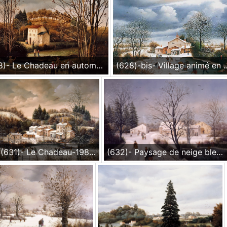
(628)- Le Chadeau en automne-1987-hsb 24x35 cm.
(628)-bis- Village anime
(631)- Le Chadeau-1988- hsb 38x46 cm.
(632)- Paysage de neige bleu-Vers le Rortheau-1988- hsb 24x35 cm.