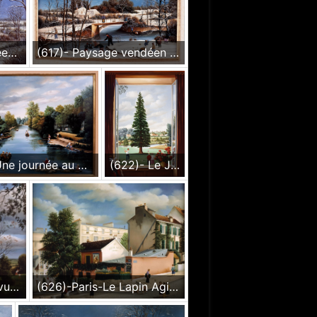
(616)- Paysage vendéen en hiver-La glissade-Vers la Brossardière-1986-hsb 27x35 cm.
(617)- Paysage vendéen sous la neige-La petite Passerelle-1986-hsb 27x35 cm.
(621)- Une journée au bord de la Sèvre nantaise-1987-hsb 33x46 cm.
(622)- Le Joueur de golf sur le practisce de la Domangère-1987-hsb 35x27 cm.
(625)-Horizons vendéens vus du Mont des alouettes-1987-hsb 24x35 cm;
(626)-Paris-Le Lapin Agile-1987-hsb 27x35 cm.