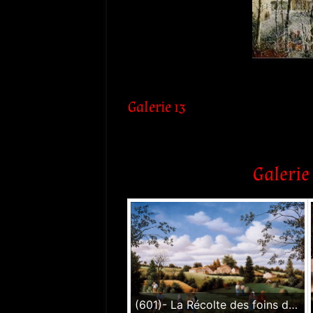
Galerie 13
Galerie 
(601)- La Récolte des foins dans un paysage vendéen. hsb de format 24×35 cm, daté 1986. Signé en bas à gauche.