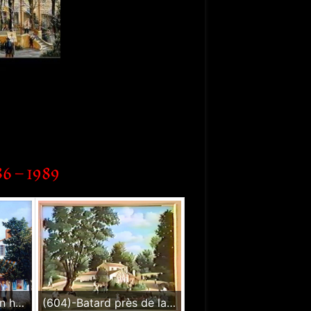
86 – 1989
(603)- Auberge du moulin hsb de format 24×35 cm, daté 1986. Signé en bas à gauche.
(604)-Batard près de la Roche sur Yon – Pique nique un dimanche soir à Batard-1986