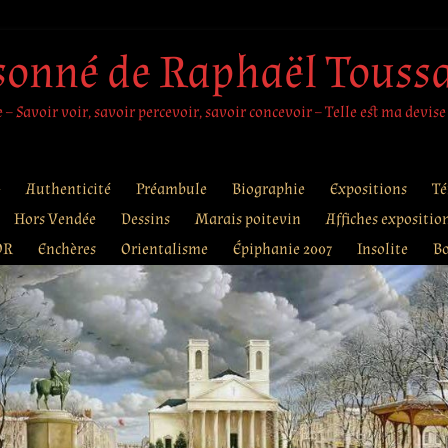
sonné de Raphaël Touss
– Savoir voir, savoir percevoir, savoir concevoir – Telle est ma devise
e
Authenticité
Préambule
Biographie
Expositions
Té
Hors Vendée
Dessins
Marais poitevin
Affiches expositio
OR
Enchères
Orientalisme
Épiphanie 2007
Insolite
B