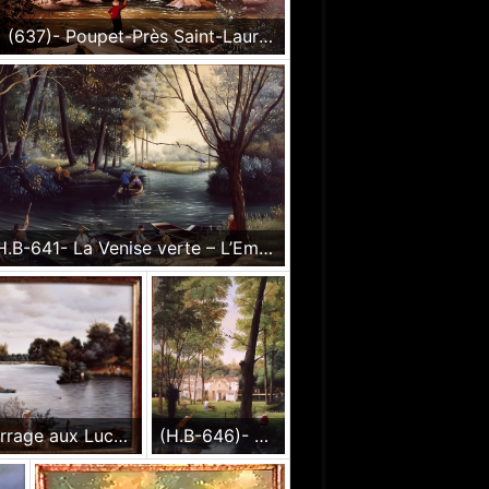
(637)- Poupet-Près Saint-Laurent sur Sèvre-1988-hsb 24x35 cm.
(H.B-641- La Venise verte – L’Embarcadère hsb de format 24×35 cm, daté 1988. Signé en bas à gauche.
(645)- Le Barrage aux Lucs sur Boulogne-Vendée-1988-hsb 22x27 cm.
(H.B-646)- Dans le Marais poitevin – Le peintre hsb de format 35×27, daté 1988. Signé en bas à gauche.