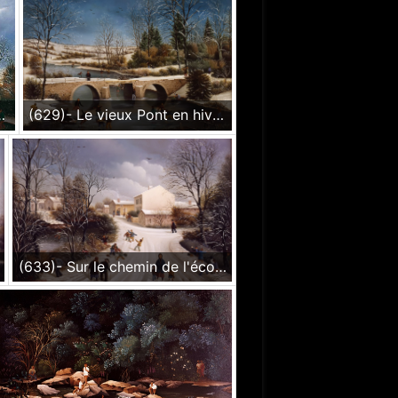
́ en hiver. 1987-24x35cm
(629)- Le vieux Pont en hiver-1988-hsb 33x46 cm.
(633)- Sur le chemin de l'école-Paysage de neige-1988- hsb 24x35 cm.