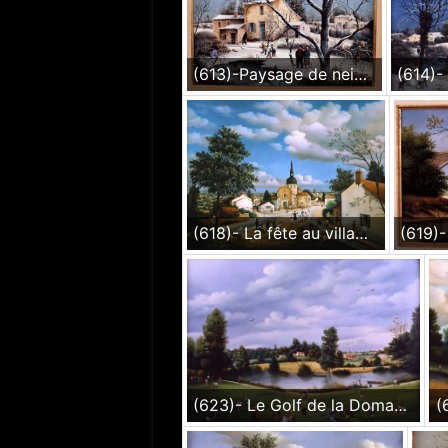
(613)-Paysage de neige-L'Arbre bleu-1986-hsb 27x35 cm.
(618)- La fête au village de la Jonchère-1986-hsb 50x65 cm.
(623)- Le Golf de la Domangère-Les Ramasseurs de balles-1987-33x46 cm.