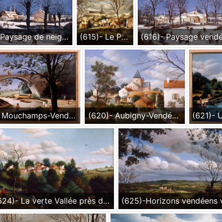
(614)- Paysage de neige aux Tétards-1986-hsb 27x35 cm.
(615)- Le Poiré sur Vie-Au bord de la Vie-1986-35x27 cm.
(619)- Mouchamps-Vendée-Le Pont de l'Essaudière-1986-hsb 24x35 cm.
(620)- Aubigny-Vendée-Le peintre sur le motif-1986-hsb 27x35 cm.
(624)- La verte Vallée près de Mouchamps-Vendée-1987-hsb 24x35 cm.