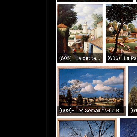
(605)- La petite Ruelle à Apremont-Vendée-1986-35x27 cm.
(609)- Les Semailles-Le Bourg de Mouchamps-1986-24x35 cm.