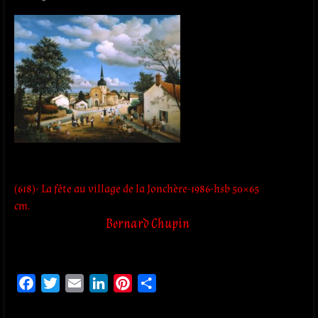
(618)- La fête au village de la Jonchère-1986-hsb 50×65
cm.
Bernard Chupin
F
T
E
L
P
P
a
w
m
i
i
a