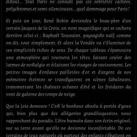
Astoul… Tout Paris ne connaît pas ces sobriétés cachées,
polychromes et semi-silencieuses… quel dommage pour Paris !
Et puis un jour, René Robin deviendra le beau-père d’un
certain Jacques de la Croix, un nom magnifique qui se cachera
derrière celui-ci : Raphaël Toussaint, paysagiste naïf, comme
on dit, tout simplement. Et alors la Vendée va s’illuminer de
ces simplicités riches de sens. De chaque tableau s’épanouira
une atmosphère qui tournera les têtes, faisant couler des
larmes de nostalgie et éclairant les visages de ravissement. Les
petites images d’enfance pailletées d’or et d’argent de nos
mémoires éteintes se transfigurent en scènes fabuleuses,
transmettant les chaleurs océanes d’été et les froidures du
vent de galerne des temps de neige.
Que la joie demeure ! C’est le bonheur absolu à portée d’yeux
qui, bien plus que des allégories grandiloquentes, nous
rapprochent du paradis. L’être humain dans son écrin originel,
sur sa terre avant qu’elle ne devienne inconfortable. De ces
terrains de jeux naturels où partout des enfants s’ébattent en