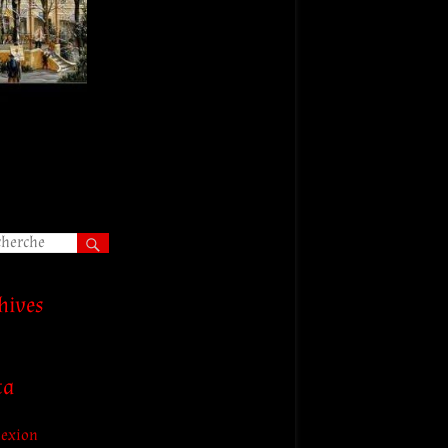
hives
ta
exion