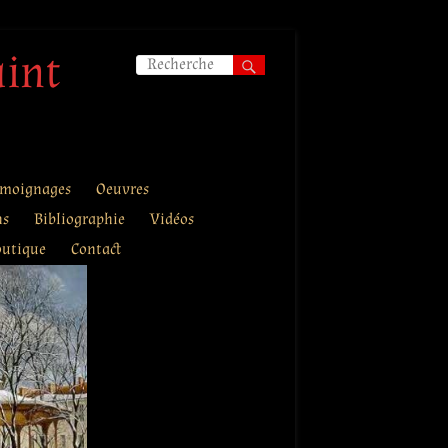
aint
moignages
Oeuvres
ns
Bibliographie
Vidéos
outique
Contact