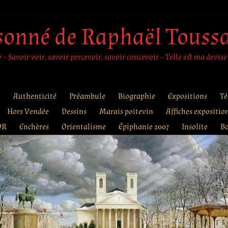
sonné de Raphaël Touss
– Savoir voir, savoir percevoir, savoir concevoir – Telle est ma devise
e
Authenticité
Préambule
Biographie
Expositions
Té
Hors Vendée
Dessins
Marais poitevin
Affiches expositio
OR
Enchères
Orientalisme
Épiphanie 2007
Insolite
B