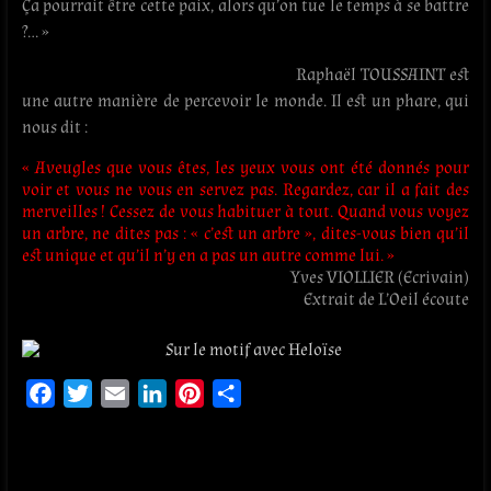
Ça pourrait être cette paix, alors qu’on tue le temps à se battre
?… »
Raphaël TOUSSAINT est
une autre manière de percevoir le monde. Il est un phare, qui
nous dit :
« Aveugles que vous êtes, les yeux vous ont été donnés pour
voir et vous ne vous en servez pas. Regardez, car il a fait des
merveilles ! Cessez de vous habituer à tout. Quand vous voyez
un arbre, ne dites pas : « c’est un arbre », dites-vous bien qu’il
est unique et qu’il n’y en a pas un autre comme lui. »
Yves VIOLLIER (Ecrivain)
Extrait de L’Oeil écoute
F
T
E
L
P
P
a
w
m
i
i
a
c
i
a
n
n
r
e
t
i
k
t
t