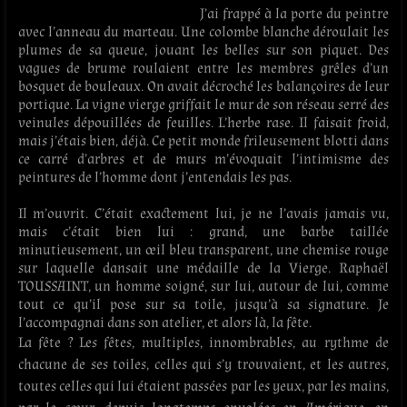
J’ai frappé à la porte du peintre
avec l’anneau du marteau. Une colombe blanche déroulait les
plumes de sa queue, jouant les belles sur son piquet. Des
vagues de brume roulaient entre les membres grêles d’un
bosquet de bouleaux. On avait décroché les balançoires de leur
portique. La vigne vierge griffait le mur de son réseau serré des
veinules dépouillées de feuilles. L’herbe rase. Il faisait froid,
mais j’étais bien, déjà. Ce petit monde frileusement blotti dans
ce carré d’arbres et de murs m’évoquait l’intimisme des
peintures de l’homme dont j’entendais les pas.
Il m’ouvrit. C’était exactement lui, je ne l’avais jamais vu,
mais c’était bien lui : grand, une barbe taillée
minutieusement, un œil bleu transparent, une chemise rouge
sur laquelle dansait une médaille de la Vierge. Raphaël
TOUSSAINT, un homme soigné, sur lui, autour de lui, comme
tout ce qu’il pose sur sa toile, jusqu’à sa signature. Je
l’accompagnai dans son atelier, et alors là, la fête.
La fête ? Les fêtes, multiples, innombrables, au rythme de
chacune de ses toiles, celles qui s’y trouvaient, et les autres,
toutes celles qui lui étaient passées par les yeux, par les mains,